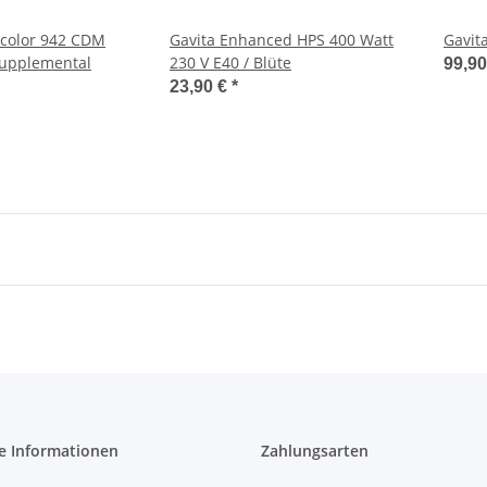
rcolor 942 CDM
Gavita Enhanced HPS 400 Watt
Gavit
upplemental
230 V E40 / Blüte
99,9
23,90 €
*
e Informationen
Zahlungsarten