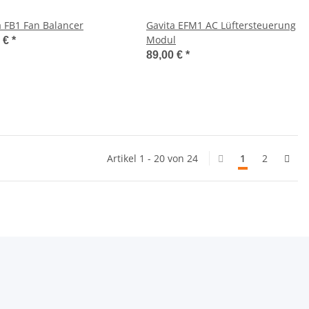
a FB1 Fan Balancer
Gavita EFM1 AC Lüftersteuerung
Modul
0 €
*
89,00 €
*
Artikel 1 - 20 von 24
1
2