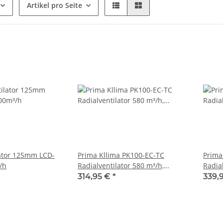
Artikel pro Seite
ator 125mm LCD-
Prima Kllima PK100-EC-TC
Prima
/h
Radialventilator 580 m³/h,
Radial
Temp./Drehzahl, Flansch: 100
Temp.
314,95 €
*
339,