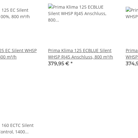
25 EC Silent WHSP
Prima Klima 125 ECBLUE Silent
Prima
800 m³/h
WHSP RJ45 Anschluss, 800 m³/h
WHSP 
m³/h
379,95 €
*
374,