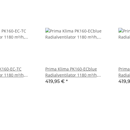
PK160-EC-TC
Prima Klima PK160-ECblue
Prima
or 1180 m³/h,
Radialventilator 1180 m³/h,
Radia
l, Flansch: 160
Flansch: 160 / RJ-Anschluss
Temp.
419,95 €
*
419,