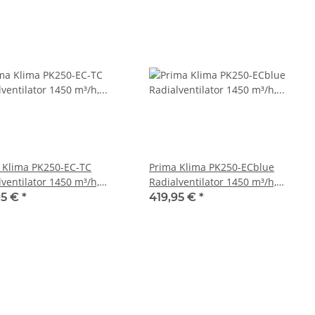
 Klima PK250-EC-TC
Prima Klima PK250-ECblue
lventilator 1450 m³/h,
Radialventilator 1450 m³/h,
/Drehzahl, Flansch: 250
Flansch: 250 / RJ-Anschluss
95 €
*
419,95 €
*