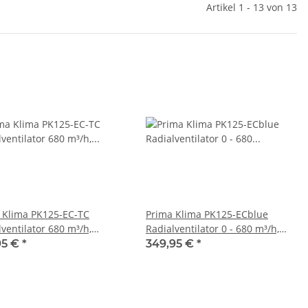
Artikel 1 - 13 von 13
 Klima PK125-EC-TC
Prima Klima PK125-ECblue
ventilator 680 m³/h,
Radialventilator 0 - 680 m³/h,
/Drehzahl, Flansch: 125
Flansch: 125 - RJ-Anschluss
95 €
*
349,95 €
*