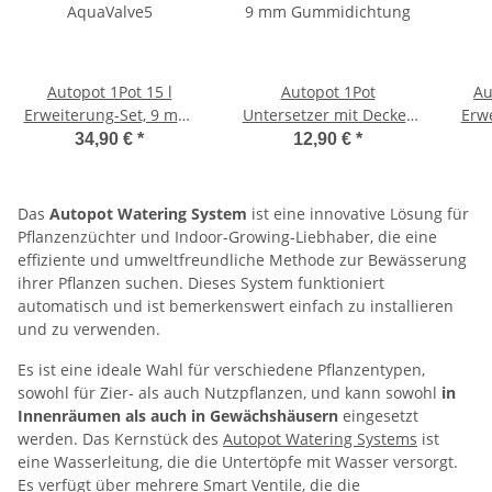
Autopot 1Pot 15 l
Autopot 1Pot
Au
Erweiterung-Set, 9 mm,
Untersetzer mit Deckel,
Erwe
AquaValve5
9 mm Gummidichtung
34,90 €
*
12,90 €
*
Das
Autopot Watering System
ist eine innovative Lösung für
Pflanzenzüchter und Indoor-Growing-Liebhaber, die eine
effiziente und umweltfreundliche Methode zur Bewässerung
ihrer Pflanzen suchen. Dieses System funktioniert
automatisch und ist bemerkenswert einfach zu installieren
und zu verwenden.
Es ist eine ideale Wahl für verschiedene Pflanzentypen,
sowohl für Zier- als auch Nutzpflanzen, und kann sowohl
in
Innenräumen als auch in Gewächshäusern
eingesetzt
werden. Das Kernstück des
Autopot Watering Systems
ist
eine Wasserleitung, die die Untertöpfe mit Wasser versorgt.
Es verfügt über mehrere Smart Ventile, die die