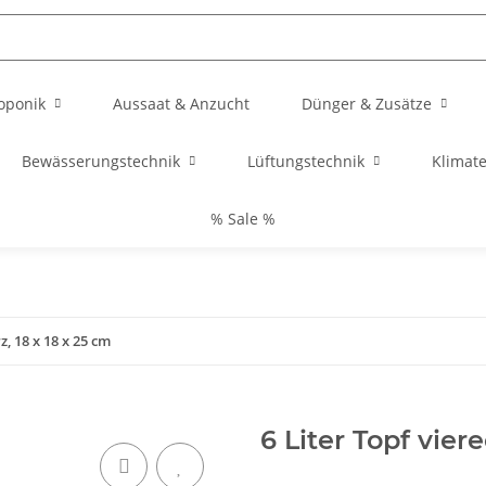
oponik
Aussaat & Anzucht
Dünger & Zusätze
Bewässerungstechnik
Lüftungstechnik
Klimat
% Sale %
z, 18 x 18 x 25 cm
6 Liter Topf vier