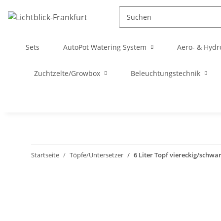
Sets
AutoPot Watering System
Aero- & Hydr
Zuchtzelte/Growbox
Beleuchtungstechnik
Startseite
Töpfe/Untersetzer
6 Liter Topf viereckig/schwar