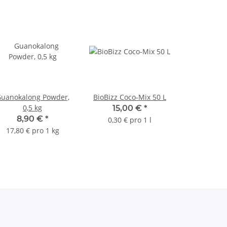
uanokalong Powder,
BioBizz Coco-Mix 50 L
0,5 kg
15,00 €
*
8,90 €
*
0,30 € pro 1 l
17,80 € pro 1 kg