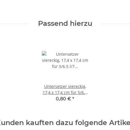
Passend hierzu
Untersetzer viereckig,
17,4 x 17,4 cm für 5/6.5
l/7 l Topf
0,80 €
*
unden kauften dazu folgende Artike