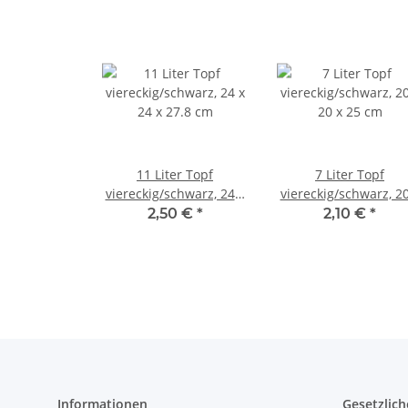
11 Liter Topf
7 Liter Topf
viereckig/schwarz, 24 x
viereckig/schwarz, 20
24 x 27.8 cm
20 x 25 cm
2,50 €
*
2,10 €
*
Informationen
Gesetzlich