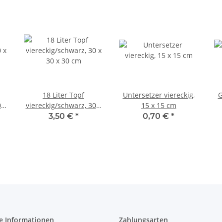
18 Liter Topf
Untersetzer viereckig,
G
 x
viereckig/schwarz, 30 x
15 x 15 cm
30 x 30 cm
3,50 €
*
0,70 €
*
e Informationen
Zahlungsarten