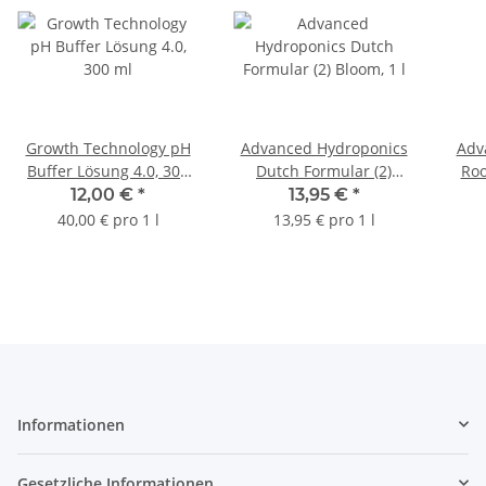
Growth Technology pH
Advanced Hydroponics
Adv
Buffer Lösung 4.0, 300
Dutch Formular (2)
Roo
ml
Bloom, 1 l
12,00 €
*
13,95 €
*
40,00 € pro 1 l
13,95 € pro 1 l
Informationen
Gesetzliche Informationen