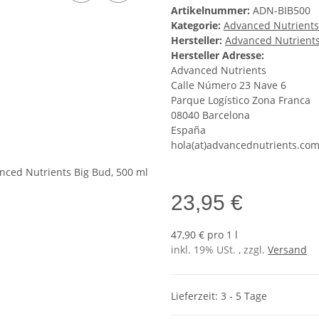
Artikelnummer:
ADN-BIB500
Kategorie:
Advanced Nutrients
Hersteller:
Advanced Nutrient
Hersteller Adresse:
Advanced Nutrients
Calle Número 23 Nave 6
Parque Logístico Zona Franca
08040 Barcelona
España
hola(at)advancednutrients.co
23,95 €
47,90 € pro 1 l
inkl. 19% USt. , zzgl.
Versand
Lieferzeit: 3 - 5 Tage