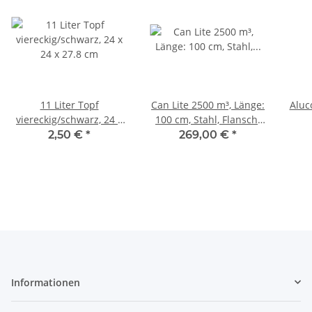
11 Liter Topf
Can Lite 2500 m³, Länge:
Aluc
viereckig/schwarz, 24 x
100 cm, Stahl, Flansch:
24 x 27.8 cm
250
2,50 €
*
269,00 €
*
Informationen