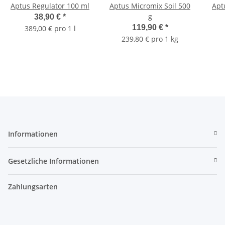
Aptus Regulator 100 ml
Aptus Micromix Soil 500
Apt
g
38,90 €
*
119,90 €
*
389,00 € pro 1 l
239,80 € pro 1 kg
Informationen
Gesetzliche Informationen
Zahlungsarten