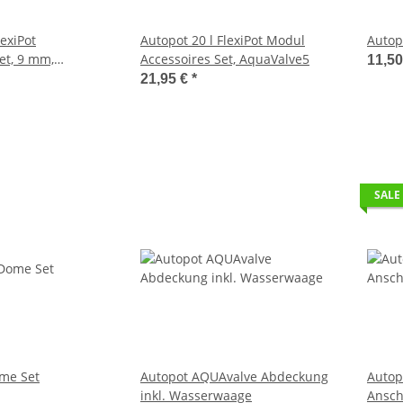
lexiPot
Autopot 20 l FlexiPot Modul
Autopo
et, 9 mm,
Accessoires Set, AquaValve5
11,5
21,95 €
*
SALE
me Set
Autopot AQUAvalve Abdeckung
Autop
inkl. Wasserwaage
Ansch