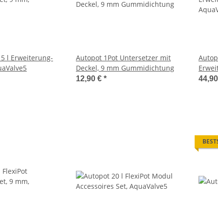
5 l Erweiterung-
Autopot 1Pot Untersetzer mit
Autopo
uaValve5
Deckel, 9 mm Gummidichtung
Erwei
AquaV
12,90 €
*
44,9
BEST