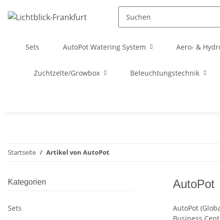
Sets
AutoPot Watering System
Aero- & Hydr
Zuchtzelte/Growbox
Beleuchtungstechnik
Startseite
Artikel von AutoPot
AutoPot
Kategorien
Sets
AutoPot (Globa
Business Centr