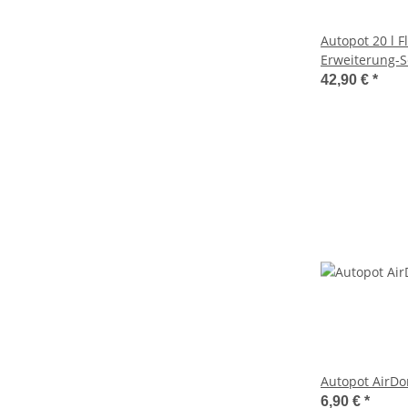
Autopot 20 l F
Erweiterung-S
AquaValve5
42,90 €
*
Autopot AirDo
6,90 €
*