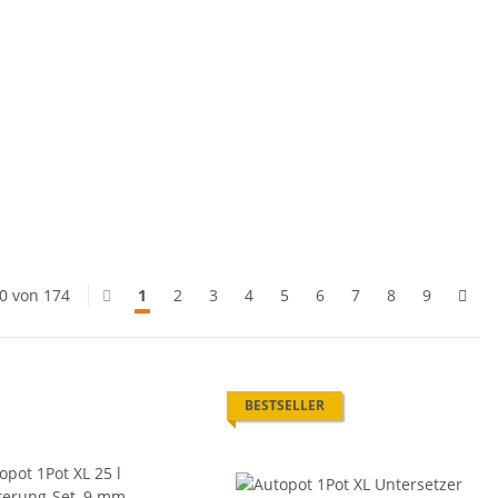
20 von 174
1
2
3
4
5
6
7
8
9
BESTSELLER