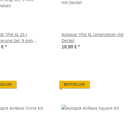
t 1Pot XL 25 l
Autopot 1Pot XL Untersetzer mit
terung-Set, 9 mm,
Deckel
alve5
0 €
*
18,90 €
*
SELLER
BESTSELLER