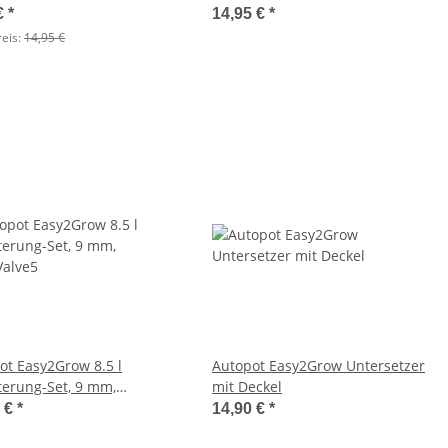
€
*
14,95 €
*
reis:
14,95 €
ot Easy2Grow 8.5 l
Autopot Easy2Grow Untersetzer
terung-Set, 9 mm,
mit Deckel
alve5
0 €
*
14,90 €
*