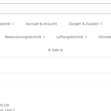
oponik
Aussaat & Anzucht
Dünger & Zusätze
Bewässerungstechnik
Lüftungstechnik
Klimat
% Sale %
l) Ltd
e, Unit 5