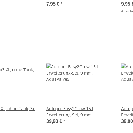
7,95 €
*
9,95 
Alter P
 XL, ohne Tank, 3x
Autopot Easy2Grow 15 l
Autop
Erweiterung-Set, 9 mm,
Erwei
AquaValve5
AquaV
39,90 €
*
39,9