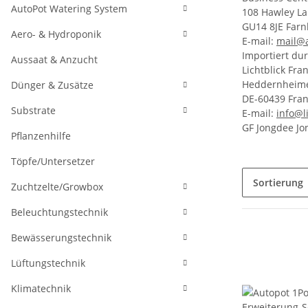
AutoPot Watering System
108 Hawley L
GU14 8JE Far
Aero- & Hydroponik
E-mail:
mail@a
Importiert dur
Aussaat & Anzucht
Lichtblick Fr
Heddernheime
Dünger & Zusätze
DE-60439 Fran
Substrate
E-mail:
info@l
GF Jongdee Jo
Pflanzenhilfe
Töpfe/Untersetzer
Sortierung
Zuchtzelte/Growbox
Beleuchtungstechnik
Bewässerungstechnik
Lüftungstechnik
Klimatechnik