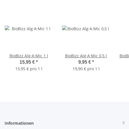
BioBizz Alg·A·Mic 1 l
BioBizz Alg·A·Mic 0,5 l
BioBi
15,95 €
*
9,95 €
*
15,95 € pro 1 l
19,90 € pro 1 l
Informationen