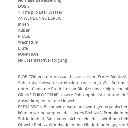
Normale Bewässerung
DOSIS
1-4 ml pro Liter Wasser
ANWENDUNGS BEREICH
Innen
Außen
PHASE
Wachstum
Blüte
FUNKTION
NPK Nährstoffversorgung
BIOBIZZ® Von der Aussaat bis zur ersten Ernte: Biobizz
Substratverbesserer produzieren wir ein großes Sortime
unterstützen die Produkte von Biobizz das erfolgreiche 
GRÜNE PHILOSOPHIE Unsere Philosophie ist klar und ein
Auswirkungen auf die Umwelt.
ERDMISSION Bevor wir unsere hochwertigen organischen 
können wir behaupten, dass jedes Biobizz®-Produkt imme
Zufriedenheit. Sie können sicher sein, dass wir Ihnen h
Obwohl Biobizz Worldwide in den Niederlanden gegründet