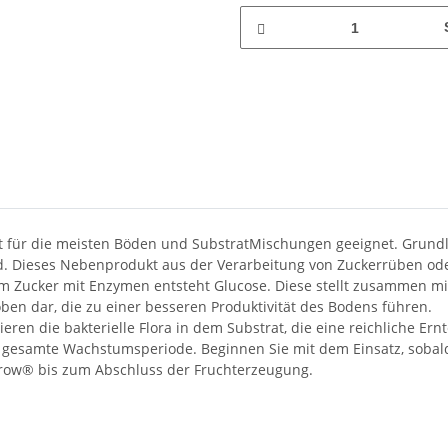
für die meisten Böden und SubstratMischungen geeignet. Grundlag
rd. Dieses Nebenprodukt aus der Verarbeitung von Zuckerrüben ode
m Zucker mit Enzymen entsteht Glucose. Diese stellt zusammen mit
n dar, die zu einer besseren Produktivität des Bodens führen.
ren die bakterielle Flora in dem Substrat, die eine reichliche Ern
esamte Wachstumsperiode. Beginnen Sie mit dem Einsatz, sobald d
Grow® bis zum Abschluss der Fruchterzeugung.