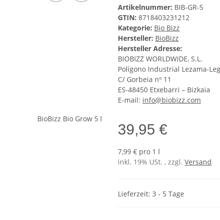
Artikelnummer:
BIB-GR-5
GTIN:
8718403231212
Kategorie:
Bio Bizz
Hersteller:
BioBizz
Hersteller Adresse:
BIOBIZZ WORLDWIDE, S.L.
Polígono Industrial Lezama-L
C/ Gorbeia nº 11
ES-48450 Etxebarri – Bizkaia
E-mail:
info@biobizz.com
39,95 €
7,99 € pro 1 l
inkl. 19% USt. , zzgl.
Versand
Lieferzeit: 3 - 5 Tage