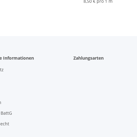
8,50 € pro 1 m
he Informationen
Zahlungsarten
tz
m
 BattG
recht