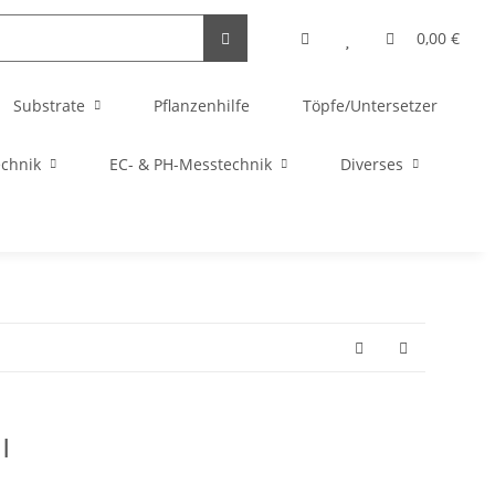
0,00 €
Substrate
Pflanzenhilfe
Töpfe/Untersetzer
echnik
EC- & PH-Messtechnik
Diverses
l