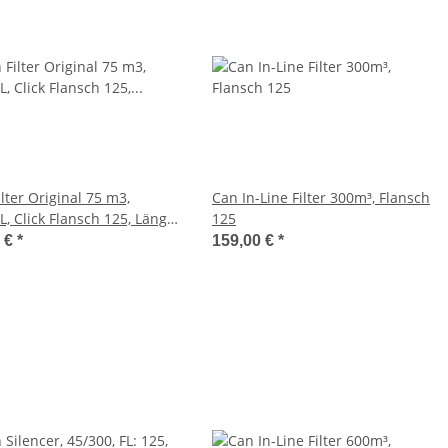
lter Original 75 m3,
Can In-Line Filter 300m³, Flansch
, Click Flansch 125, Länge:
125
0 €
*
159,00 €
*