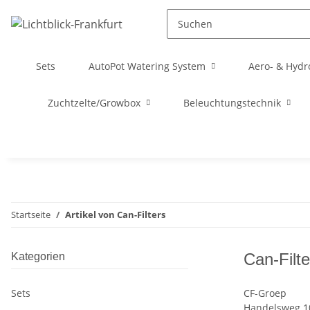
Sets
AutoPot Watering System
Aero- & Hydr
Zuchtzelte/Growbox
Beleuchtungstechnik
Startseite
Artikel von Can-Filters
Can-Filte
Kategorien
Sets
CF-Groep
Handelsweg 1