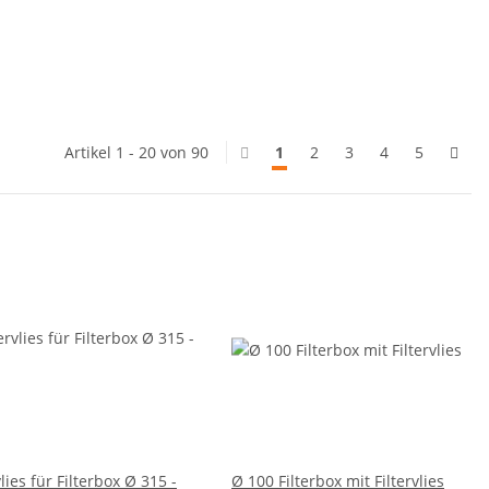
Artikel 1 - 20 von 90
1
2
3
4
5
vlies für Filterbox Ø 315 -
Ø 100 Filterbox mit Filtervlies