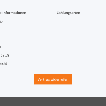
he Informationen
Zahlungsarten
tz
m
 BattG
recht
Vertrag widerrufen