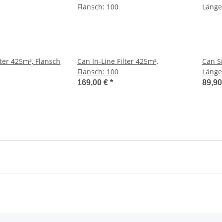
lter 425m³, Flansch
Can In-Line Filter 425m³,
Can Si
Flansch: 100
Länge
169,00 €
*
89,9