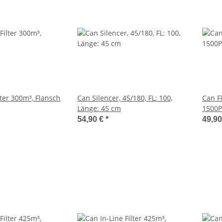
lter 300m³, Flansch
Can Silencer, 45/180, FL: 100,
Can Fi
Länge: 45 cm
1500PL
25 cm
54,90 €
*
49,9