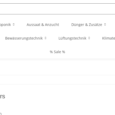
oponik
Aussaat & Anzucht
Dünger & Zusätze
Bewässerungstechnik
Lüftungstechnik
Klimat
% Sale %
rs
0