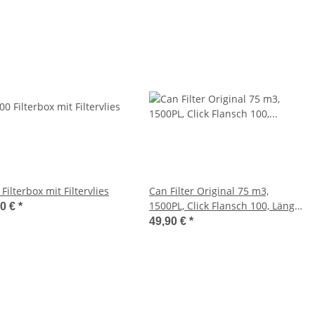
Filterbox mit Filtervlies
Can Filter Original 75 m3,
1500PL, Click Flansch 100, Länge:
90 €
*
25 cm
49,90 €
*