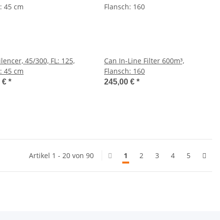
lencer, 45/300, FL: 125,
Can In-Line Filter 600m³,
: 45 cm
Flansch: 160
0 €
*
245,00 €
*
Artikel 1 - 20 von 90
1
2
3
4
5