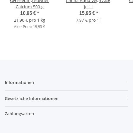
GH Feeding Powder
Canna Aqua Vega A&B,
Ca
Calcium 500 g
je 1 l
10,95 €
*
15,95 €
*
21,90 € pro 1 kg
7,97 € pro 1 l
Alter Preis:
19,95 €
Informationen
Gesetzliche Informationen
Zahlungsarten