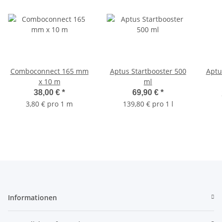
Comboconnect 165 mm
Aptus Startbooster 500
Aptu
x 10 m
ml
38,00 €
*
69,90 €
*
3,80 € pro 1 m
139,80 € pro 1 l
Informationen