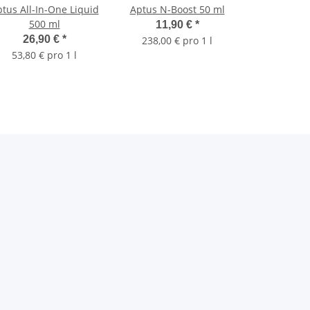
tus All-In-One Liquid
Aptus N-Boost 50 ml
500 ml
11,90 €
*
26,90 €
*
238,00 € pro 1 l
53,80 € pro 1 l