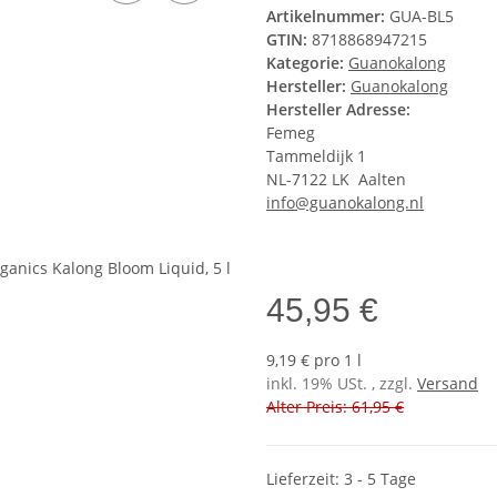
Artikelnummer:
GUA-BL5
GTIN:
8718868947215
Kategorie:
Guanokalong
Hersteller:
Guanokalong
Hersteller Adresse:
Femeg
Tammeldijk 1
NL-7122 LK Aalten
info@guanokalong.nl
45,95 €
9,19 € pro 1 l
inkl. 19% USt. , zzgl.
Versand
Alter Preis: 61,95 €
Lieferzeit: 3 - 5 Tage