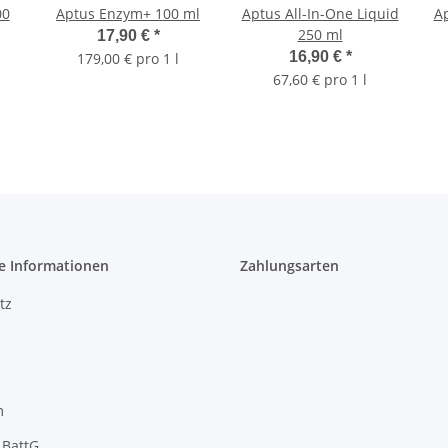
00
Aptus Enzym+ 100 ml
Aptus All-In-One Liquid
Ap
250 ml
17,90 €
*
16,90 €
*
179,00 € pro 1 l
67,60 € pro 1 l
e Informationen
Zahlungsarten
tz
m
 BattG