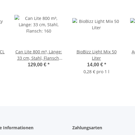
CL
Can Lite 800 m³, Länge:
BioBizz Light Mix 50
A
33 cm, Stahl, Flansch:
Liter
160
129,00 €
*
14,00 €
*
0,28 € pro 1 l
he Informationen
Zahlungsarten