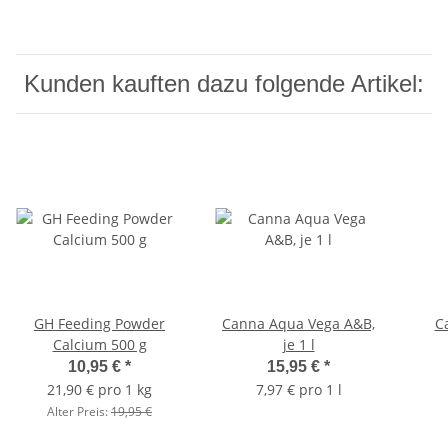
Kunden kauften dazu folgende Artikel:
GH Feeding Powder
Canna Aqua Vega A&B,
Ca
Calcium 500 g
je 1 l
10,95 €
*
15,95 €
*
21,90 € pro 1 kg
7,97 € pro 1 l
Alter Preis:
19,95 €