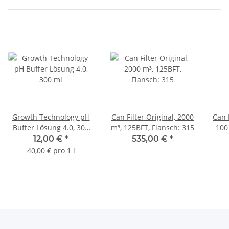
Growth Technology pH
Can Filter Original, 2000
Can 
Buffer Lösung 4.0, 300
m³, 125BFT, Flansch: 315
100
ml
12,00 €
*
535,00 €
*
40,00 € pro 1 l