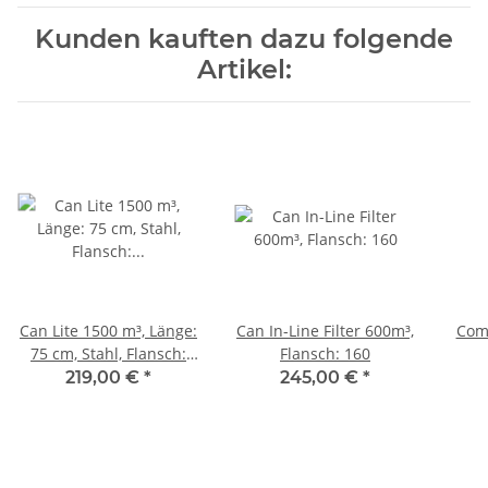
Kunden kauften dazu folgende
Artikel:
Can Lite 1500 m³, Länge:
Can In-Line Filter 600m³,
Com
75 cm, Stahl, Flansch:
Flansch: 160
250
219,00 €
*
245,00 €
*