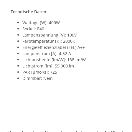
Technische Daten:
Wattage [W]: 400W
Sockel: E40
Lampenspannung [V]: 100V
Farbtemperatur [K]: 2000K
Energieeffiezienzlabel (EEL) A++
Lampenstrom [A]: 4.52 A
Lichtausbeute [lm/W]: 138 lm/W
Lichtstrom [lm]: 55.000 lm
PAR [µmol/s]: 725
Dimmbar: Nein