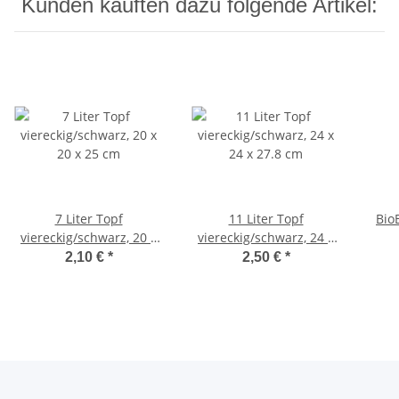
Kunden kauften dazu folgende Artikel:
7 Liter Topf
11 Liter Topf
BioB
viereckig/schwarz, 20 x
viereckig/schwarz, 24 x
20 x 25 cm
24 x 27.8 cm
2,10 €
*
2,50 €
*