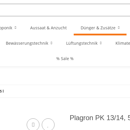
oponik
Aussaat & Anzucht
Dünger & Zusätze
Bewässerungstechnik
Lüftungstechnik
Klimat
% Sale %
5 l
Plagron PK 13/14, 5