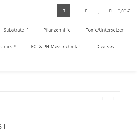
0,00 €
Substrate
Pflanzenhilfe
Töpfe/Untersetzer
echnik
EC- & PH-Messtechnik
Diverses
 l