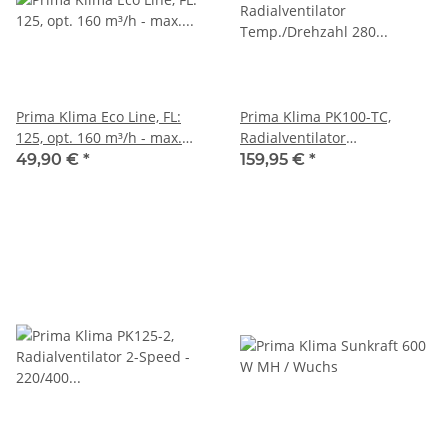
Prima Klima Eco Line, FL:
Prima Klima PK100-TC,
125, opt. 160 m³/h - max.
Radialventilator
240 m³/h, Länge: 18 cm
Temp./Drehzahl 280 m³, FL
49,90 €
*
159,95 €
*
100