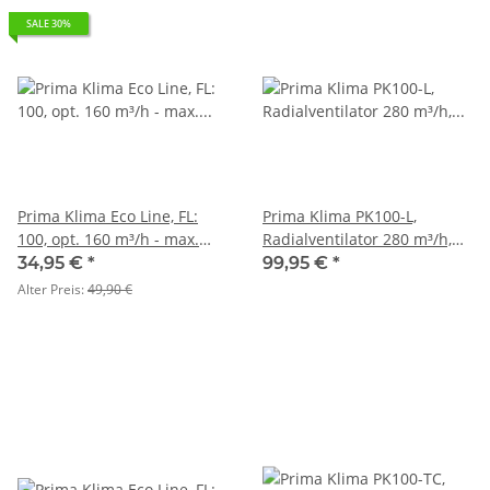
SALE 30%
Prima Klima Eco Line, FL:
Prima Klima PK100-L,
100, opt. 160 m³/h - max.
Radialventilator 280 m³/h,
240 m³/h, Länge: 18 cm
Flansch: 100
34,95 €
*
99,95 €
*
Alter Preis:
49,90 €