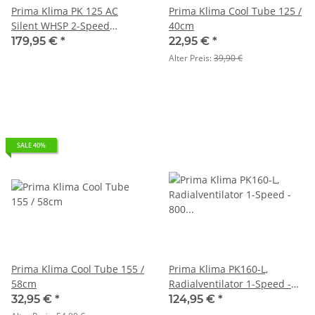
Prima Klima PK 125 AC
Prima Klima Cool Tube 125 /
Silent WHSP 2-Speed
40cm
360/460 m³, FL: 125
179,95 €
*
22,95 €
*
Alter Preis:
39,90 €
SALE 40%
Prima Klima Cool Tube 155 /
Prima Klima PK160-L,
58cm
Radialventilator 1-Speed -
800 m³/h, FL 160
32,95 €
*
124,95 €
*