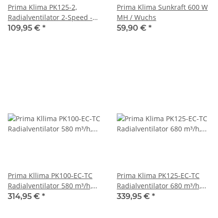
Prima Klima PK125-2,
Prima Klima Sunkraft 600 W
Radialventilator 2-Speed -
MH / Wuchs
220/400 m³, FL 125
109,95 €
*
59,90 €
*
Prima Kllima PK100-EC-TC
Prima Klima PK125-EC-TC
Radialventilator 580 m³/h,
Radialventilator 680 m³/h,
Temp./Drehzahl, Flansch:
Temp./Drehzahl, Flansch:
314,95 €
*
339,95 €
*
100
125