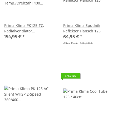
Prima Klima PK125-TC,
Prima Klima Spudnik
Radialventilator
Reflektor Flansch 125
Temp./Drehzahl 400 m³, FL
154,95 €
*
64,95 €
*
125
Alter Preis:
105,00 €
SALE 42%