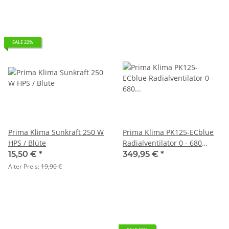
SALE 22%
Prima Klima Sunkraft 250 W
Prima Klima PK125-ECblue
HPS / Blüte
Radialventilator 0 - 680
m³/h, Flansch: 125 - RJ-
15,50 €
*
349,95 €
*
Anschluss
Alter Preis:
19,90 €