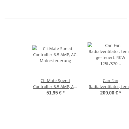
Cli-Mate Speed
Can Fan
Controller 6.5 AMP, AC-
Radialventilator, tem
Motorsteuerung
gesteuert, RKW
51,95 €
*
209,00 €
*
125L/370 m³/h