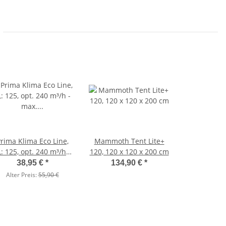
rima Klima Eco Line,
Mammoth Tent Lite+
L: 125, opt. 240 m³/h -
120, 120 x 120 x 200 cm
. 360 m³/h, Länge:
38,95 €
*
134,90 €
*
25 cm
Alter Preis:
55,90 €