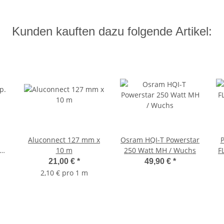
Kunden kauften dazu folgende Artikel:
Aluconnect 127 mm x
Osram HQI-T Powerstar
P
p.
10 m
250 Watt MH / Wuchs
F
max
21,00 €
*
49,90 €
*
2,10 € pro 1 m