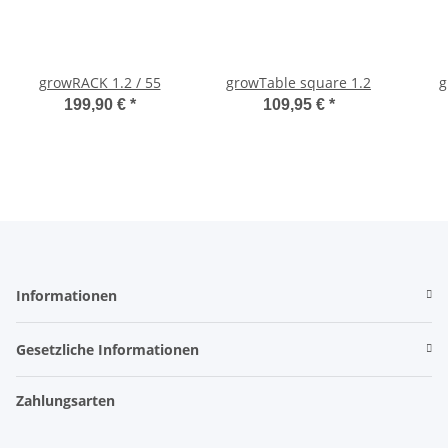
growRACK 1.2 / 55
growTable square 1.2
g
199,90 €
*
109,95 €
*
Informationen
Gesetzliche Informationen
Zahlungsarten