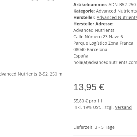
Artikelnummer:
ADN-B52-250
Kategorie:
Advanced Nutrients
Hersteller:
Advanced Nutrient
Hersteller Adresse:
Advanced Nutrients
Calle Número 23 Nave 6
Parque Logístico Zona Franca
08040 Barcelona
España
hola(at)advancednutrients.co
13,95 €
55,80 € pro 1 l
inkl. 19% USt. , zzgl.
Versand
Lieferzeit: 3 - 5 Tage