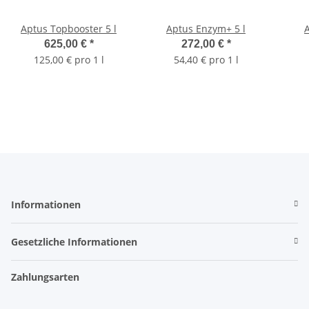
Aptus Topbooster 5 l
Aptus Enzym+ 5 l
A
625,00 €
*
272,00 €
*
125,00 € pro 1 l
54,40 € pro 1 l
Informationen
Gesetzliche Informationen
Zahlungsarten