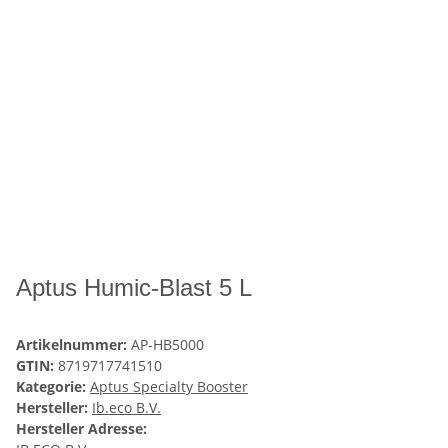
Aptus Humic-Blast 5 L
Artikelnummer:
AP-HB5000
GTIN:
8719717741510
Kategorie:
Aptus Specialty Booster
Hersteller:
Ib.eco B.V.
Hersteller Adresse: