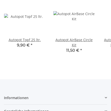
Autopot Topf 25 ltr.
Autopot AirBase Circle
Aut
Kit
9,90 €
*
11,50 €
*
Informationen