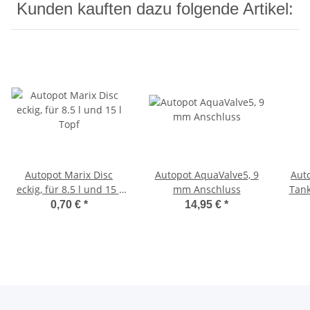
Kunden kauften dazu folgende Artikel:
Autopot Marix Disc
Autopot AquaValve5, 9
Aut
eckig, für 8.5 l und 15 l
mm Anschluss
Tank
Topf
0,70 €
*
14,95 €
*