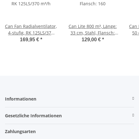
Can Fan Radialventilator,
Can Lite 800 m³, Länge:
Can 
4-stufig, RK 125LS/370
33 cm, Stahl, Flansch:
50 
m³/h
160
169,95 €
*
129,00 €
*
Informationen
Gesetzliche Informationen
Zahlungsarten