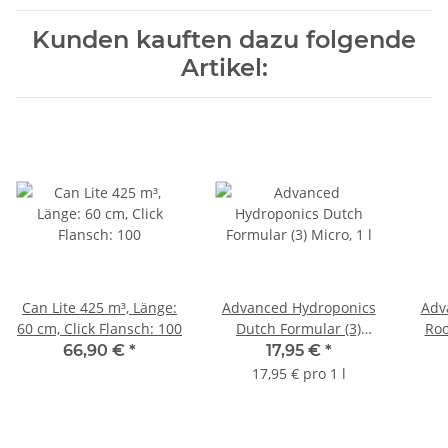
Kunden kauften dazu folgende
Artikel:
Can Lite 425 m³, Länge:
Advanced Hydroponics
Adv
60 cm, Click Flansch: 100
Dutch Formular (3)
Roo
Micro, 1 l
66,90 €
*
17,95 €
*
17,95 € pro 1 l