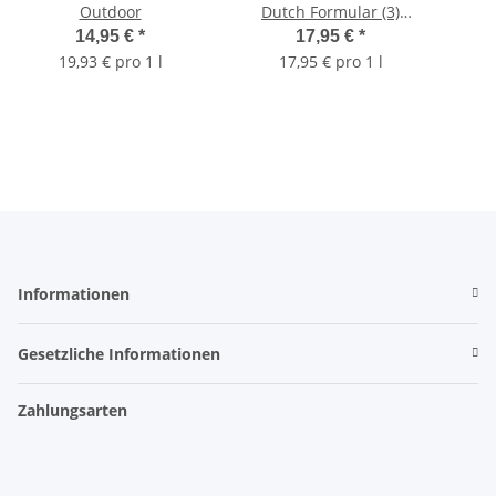
Outdoor
Dutch Formular (3)
Micro, 1 l
14,95 €
*
17,95 €
*
19,93 € pro 1 l
17,95 € pro 1 l
Informationen
Gesetzliche Informationen
Zahlungsarten