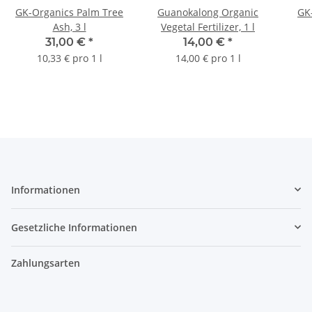
GK-Organics Palm Tree
Guanokalong Organic
GK
Ash, 3 l
Vegetal Fertilizer, 1 l
31,00 €
*
14,00 €
*
10,33 € pro 1 l
14,00 € pro 1 l
Informationen
Gesetzliche Informationen
Zahlungsarten