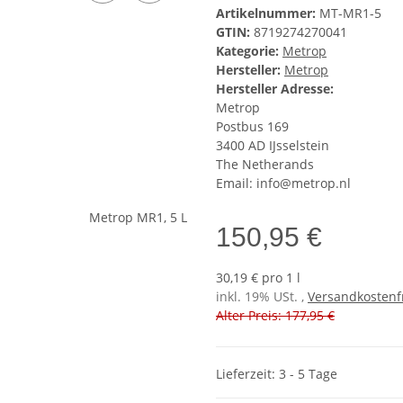
Artikelnummer:
MT-MR1-5
GTIN:
8719274270041
Kategorie:
Metrop
Hersteller:
Metrop
Hersteller Adresse:
Metrop
Postbus 169
3400 AD IJsselstein
The Netherands
Email: info@metrop.nl
150,95 €
30,19 € pro 1 l
inkl. 19% USt. ,
Versandkostenf
Alter Preis: 177,95 €
Lieferzeit: 3 - 5 Tage