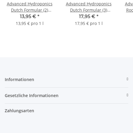
Advanced Hydroponics
Advanced Hydroponics
Adv
Dutch Formular (2)
Dutch Formular (3)
Roo
Bloom, 1 l
Micro, 1 l
13,95 €
*
17,95 €
*
13,95 € pro 1 l
17,95 € pro 1 l
Informationen
Gesetzliche Informationen
Zahlungsarten