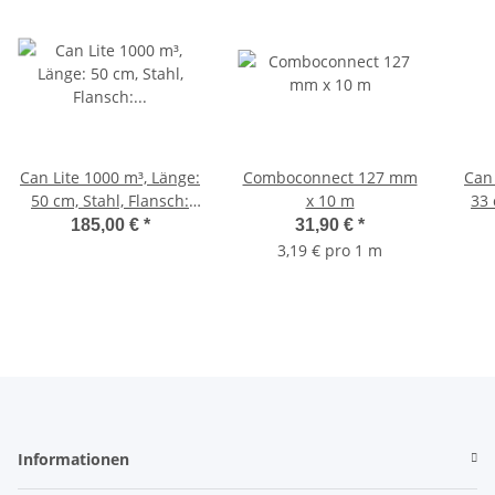
Can Lite 1000 m³, Länge:
Comboconnect 127 mm
Can 
50 cm, Stahl, Flansch:
x 10 m
33 
200
185,00 €
*
31,90 €
*
3,19 € pro 1 m
Informationen