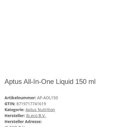
Aptus All-In-One Liquid 150 ml
Artikelnummer:
AP-AOL150
GTIN:
8719717741619
Kategorie:
Aptus Nutrition
Hersteller:
Ib.eco B.V.
Hersteller Adresse: