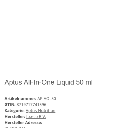
Aptus All-In-One Liquid 50 ml
Artikelnummer:
AP-AOL50
GTIN:
8719717741596
Kategorie:
Aptus Nutrition
Hersteller:
Ib.eco B.V.
Hersteller Adresse: