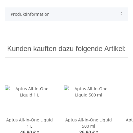
Produktinformation
Kunden kauften dazu folgende Artikel:
Aptus All-In-One Liquid
Aptus All-In-One Liquid
Apt
1 L
500 ml
46,90 €
*
26,90 €
*