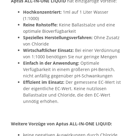
Aptus
ALL-IN-ONE LIQUID
hat einzigartige Vorteile:
Hochkonzentriert:
1ml auf 1 Liter Wasser
(1:1000)
Reine Rohstoffe:
Keine Ballastsalze und eine
optimale Bioverfügbarkeit
Spezielles Herstellungsverfahren:
Ohne Zusatz
von Chloride
Wirtschaftlicher Einsatz:
Bei einer Verdünnung
von 1:1000 benötigen Sie nur geringe Mengen
Einfach in der Anwendung:
Optimale
Verfügbarkeit in einem größeren pH-Bereich,
nicht anfällig gegenüber pH-Schwankungen
Effizient im Einsatz:
Der gemessene EC-Wert ist
der eigentliche EC-Wert. Keine nutzlosen
Ballastsalze und Chloride, die den EC-Wert
unnötig erhöhen.
Weitere Vorzüge von Aptus ALL-IN-ONE LIQUID:
keine negativen Auswirkungen durch Chloride