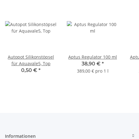
Autopot Silikonstöpsel
Aptus Regulator 100 ml
Aptu
für Aquavale5, Top
38,90 €
*
0,50 €
*
389,00 € pro 1 l
Informationen