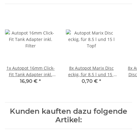
1x
Autopot 16mm Click-
8x
Autopot Marix Disc
8x
A
Fit Tank Adapter inkl.
eckig, für 8.5 l und 15 l
Disc
Filter
Topf
16,90 €
*
0,70 €
*
Kunden kauften dazu folgende
Artikel: