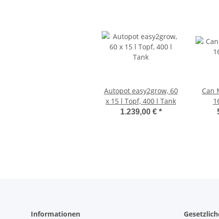
Autopot easy2grow, 60
Can 
x 15 l Topf, 400 l Tank
1
1.239,00 €
*
Informationen
Gesetzlic