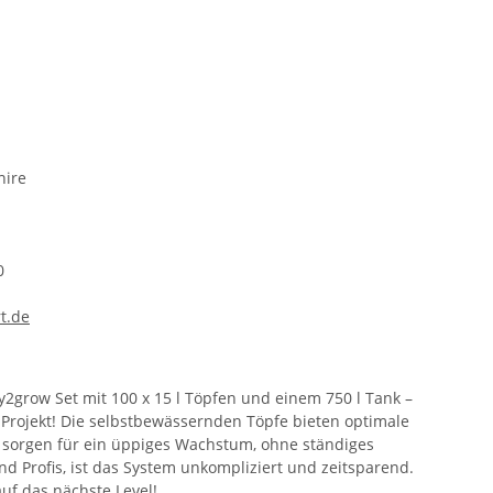
hire
0
rt.de
y2grow Set mit 100 x 15 l Töpfen und einem 750 l Tank –
-Projekt! Die selbstbewässernden Töpfe bieten optimale
 sorgen für ein üppiges Wachstum, ohne ständiges
nd Profis, ist das System unkompliziert und zeitsparend.
auf das nächste Level!