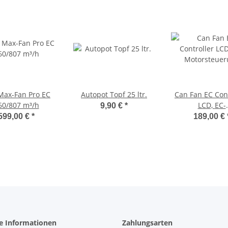
Max-Fan Pro EC
Autopot Topf 25 ltr.
Can Fan EC Cont
60/807 m³/h
LCD, EC-
9,90 €
*
Motorsteuer
599,00 €
*
189,00 €
he Informationen
Zahlungsarten