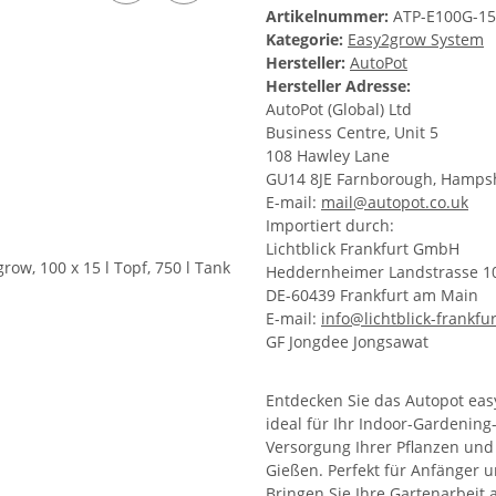
Artikelnummer:
ATP-E100G-15
Kategorie:
Easy2grow System
Hersteller:
AutoPot
Hersteller Adresse:
AutoPot (Global) Ltd
Business Centre, Unit 5
108 Hawley Lane
GU14 8JE Farnborough, Hamps
E-mail:
mail@autopot.co.uk
Importiert durch:
Lichtblick Frankfurt GmbH
Heddernheimer Landstrasse 1
DE-60439 Frankfurt am Main
E-mail:
info@lichtblick-frankfu
GF Jongdee Jongsawat
Entdecken Sie das Autopot eas
ideal für Ihr Indoor-Gardening
Versorgung Ihrer Pflanzen und
Gießen. Perfekt für Anfänger u
Bringen Sie Ihre Gartenarbeit 