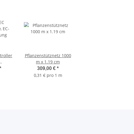
roller
Pflanzenstütznetz 1000
m x 1.19 cm
ung
*
309,00 €
*
0,31 € pro 1 m