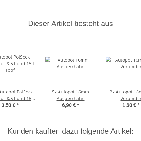
Dieser Artikel besteht aus
Autopot PotSock
5x
Autopot 16mm
2x
Autopot 16
für 8.5 l und 15 l
Absperrhahn
Verbinde
Topf
3,50 €
*
6,90 €
*
1,60 €
*
Kunden kauften dazu folgende Artikel: