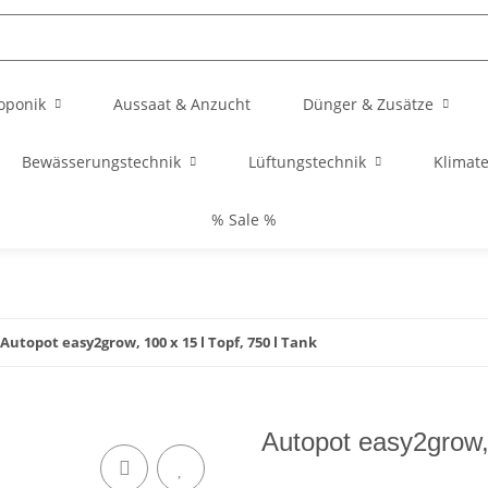
oponik
Aussaat & Anzucht
Dünger & Zusätze
Bewässerungstechnik
Lüftungstechnik
Klimat
% Sale %
Autopot easy2grow, 100 x 15 l Topf, 750 l Tank
Autopot easy2grow, 