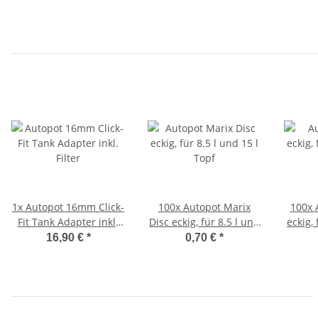
1x
Autopot 16mm Click-
100x
Autopot Marix
100x
Fit Tank Adapter inkl.
Disc eckig, für 8.5 l und
eckig, 
Filter
15 l Topf
16,90 €
*
0,70 €
*